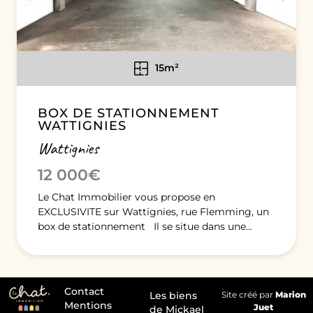
15m²
BOX DE STATIONNEMENT
WATTIGNIES
Wattignies
12 000€
Le Chat Immobilier vous propose en
EXCLUSIVITE sur Wattignies, rue Flemming, un
box de stationnement Il se situe dans une...
Contact
Les biens
Site créé par
Marion
Mentions
Juet
de Mickael