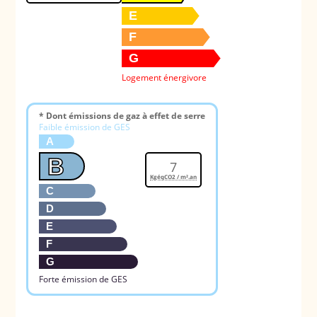
E
F
G
Logement énergivore
* Dont émissions de gaz à effet de serre
Faible émission de GES
A
B
7
KgéqCO2 / m².an
C
D
E
F
G
Forte émission de GES