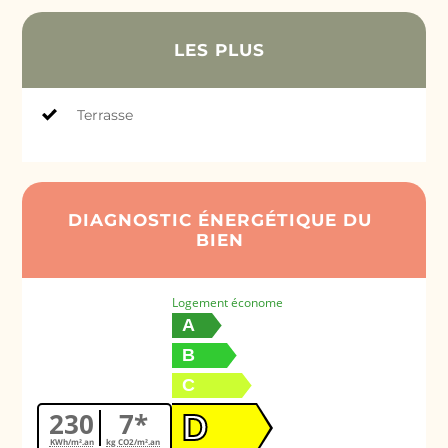
LES PLUS
Terrasse
DIAGNOSTIC ÉNERGÉTIQUE DU
BIEN
Logement économe
A
B
C
230
7*
D
KWh/m².an
kg CO2/m².an