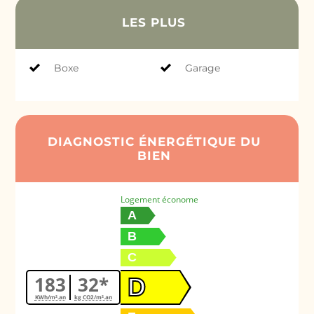
LES PLUS
Boxe
Garage
DIAGNOSTIC ÉNERGÉTIQUE DU
BIEN
Logement économe
A
B
C
183
32*
D
KWh/m².an
kg CO2/m².an