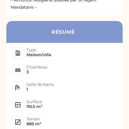
– Annonce rédigée et publiée par un Agent
Mandataire –
RÉSUMÉ
Type
Maison/villa
Chambres
3
Salle de bains
1
Surface
110.5 m²
Terrain
885 m²