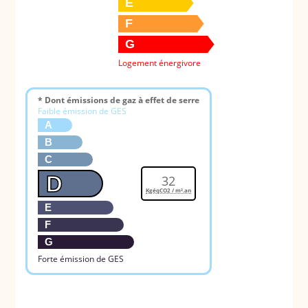
E
F
G
Logement énergivore
* Dont émissions de gaz à effet de serre
Faible émission de GES
A
B
C
D
32
KgéqCO2 / m².an
E
F
G
Forte émission de GES